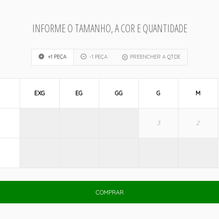
INFORME O TAMANHO, A COR E QUANTIDADE
+1 PEÇA
-1 PEÇA
PREENCHER A QTDE
EXG
EG
GG
G
M
COMPRAR