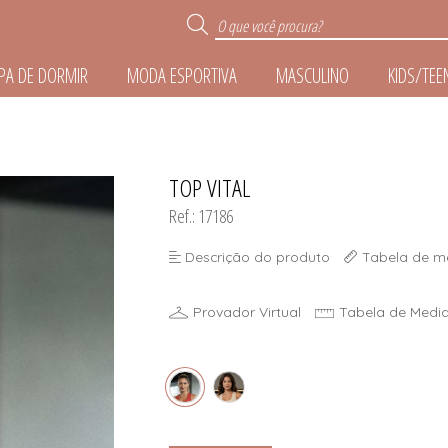
PA DE DORMIR
MODA ESPORTIVA
MASCULINO
KIDS/TEE
R
TOP VITAL
TODOS DE ROUPA DE 
TODOS DE MODA ESPO
TODOS DE ACESSÓR
TODOS DE MASCUL
TODOS DE KIDS/TE
TODOS DE LINGER
Ref.: 17186
E
Descrição do produto
Tabela de m
IZE
Provador Virtual
Tabela de Medi