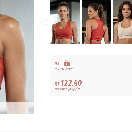
R$
para revenda
122,40
R$
para uso próprio