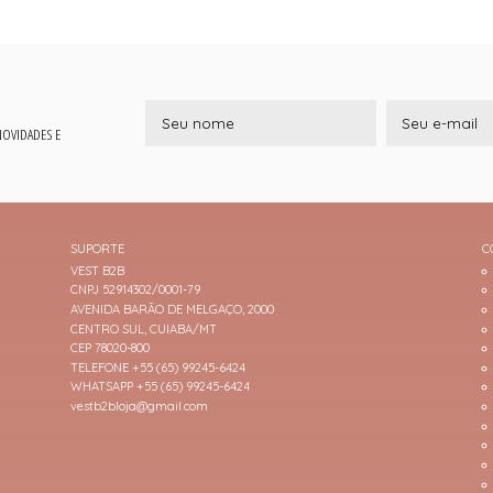
 NOVIDADES E
SUPORTE
C
VEST B2B
CNPJ 52914302/0001-79
AVENIDA BARÃO DE MELGAÇO, 2000
CENTRO SUL, CUIABA/MT
CEP 78020-800
TELEFONE +55 (65) 99245-6424
WHATSAPP +55 (65) 99245-6424
vestb2bloja@gmail.com