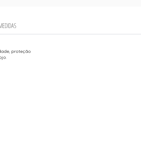
 MEDIDAS
idade, proteção
ojo.