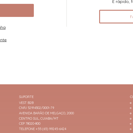
É rápido, 
F
nha
ante
SUPORTE
C
VEST B2B
CNPJ 52914302/0001-79
AVENIDA BARÃO DE MELGAÇO, 2000
CENTRO SUL, CUIABA/MT
CEP 78020-800
TELEFONE +55 (65) 99245-6424