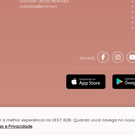
WHATSAPP +55 (65) 99245-6424
vestb2bloja@gmail.com
er a melhor experiência na VEST B2B. Quando você navega no nosso 
es e Privacidade
.
® TODOS DIREITOS RESERVADOS