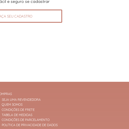
fácil e seguro se cadastrar
AÇA SEU CADASTRO
OMPRAS
SEJA UMA REVENDEDORA
QUEM SOMOS
CONDIÇÕES DE FRETE
TABELA DE MEDIDAS
CONDIÇÕES DE PARCELAMENTO
POLÍTICA DE PRIVACIDADE DE DADOS