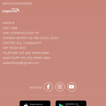
SERVIÇOS FINANCEIROS
SUPORTE
VEST B2B
CNPJ 52914302/0001-79
AVENIDA BARÃO DE MELGAÇO, 2000
CENTRO SUL, CUIABA/MT
CEP 78020-800
TELEFONE +55 (65) 99245-6424
WHATSAPP +55 (65) 99245-6424
vestb2bloja@gmail.com