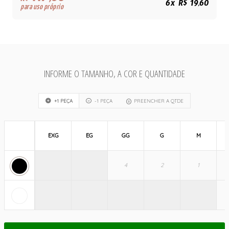
R$
6x R$ 19,60
para uso próprio
INFORME O TAMANHO, A COR E QUANTIDADE
+1 PEÇA
-1 PEÇA
PREENCHER A QTDE
EXG
EG
GG
G
M