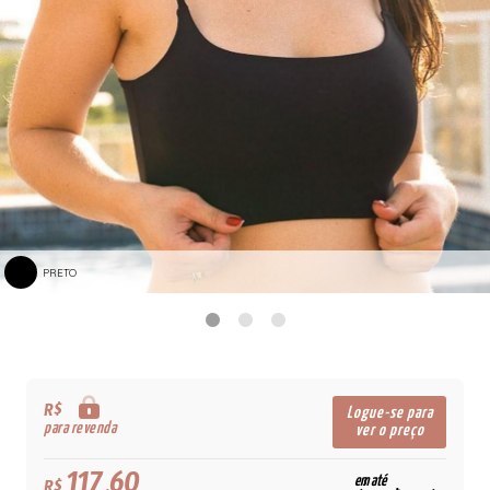
PRETO
R$
Logue-se para
para revenda
ver o preço
117,60
em até