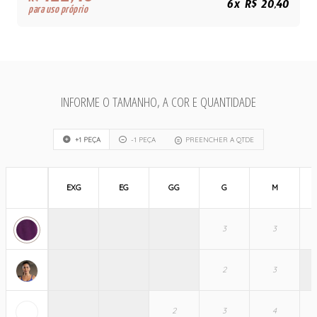
R$
6x R$ 20,40
para uso próprio
INFORME O TAMANHO, A COR E QUANTIDADE
+1 PEÇA
-1 PEÇA
PREENCHER A QTDE
EXG
EG
GG
G
M