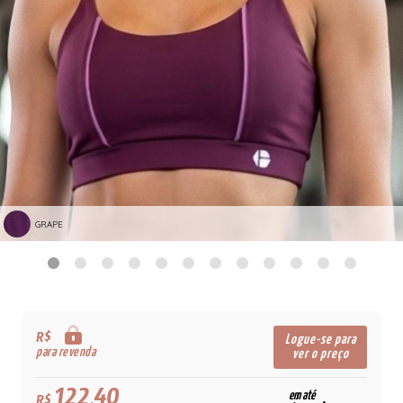
GRAPE
R$
Logue-se para
para revenda
ver o preço
122,40
em até