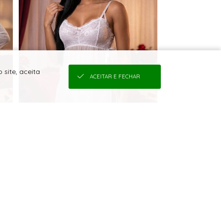
site, aceita
ACEITAR E FECHAR
R$
a
Logue-se para
para revenda
ver o preço
118,83
em até
R$
,17
6x R$ 19,81
para uso próprio