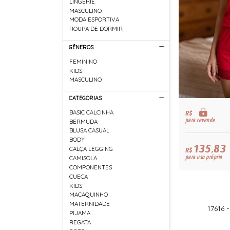
LINGERIE
MASCULINO
MODA ESPORTIVA
ROUPA DE DORMIR
GÊNEROS
FEMININO
KIDS
MASCULINO
CATEGORIAS
BASIC CALCINHA
R$
para revenda
BERMUDA
BLUSA CASUAL
BODY
135,83
CALÇA LEGGING
R$
para uso próprio
CAMISOLA
COMPONENTES
CUECA
KIDS
MACAQUINHO
MATERNIDADE
17616 
PIJAMA
REGATA