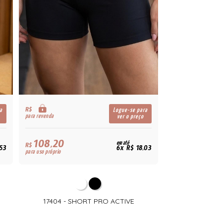
R$
a
Logue-se para
para revenda
ver o preço
108,20
em até
R$
,53
6x R$ 18,03
para uso próprio
17404 - SHORT PRO ACTIVE