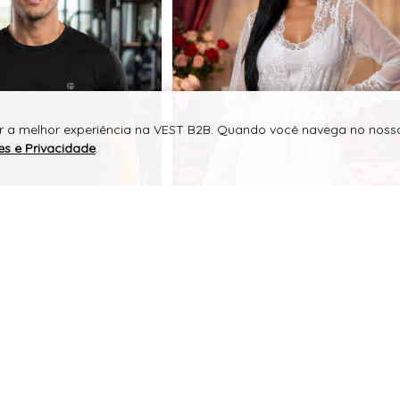
er a melhor experiência na VEST B2B. Quando você navega no nosso 
es e Privacidade
.
R$
Logue-se para
Logue-se par
para revenda
ver o preço
ver o preço
187,00
em até
em até
R$
6x R$ 22,64
6x R$ 31
para uso próprio