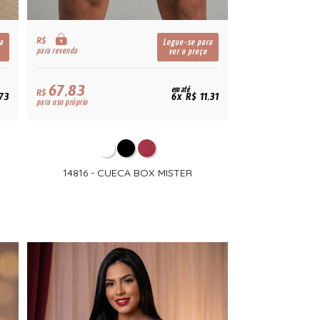
R$
a
Logue-se para
para revenda
ver o preço
67,83
em até
R$
,73
6x R$ 11,31
para uso próprio
14816 - CUECA BOX MISTER