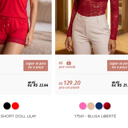
R$
Logue-se para
Logue-se par
para revenda
ver o preço
ver o preço
129,20
em até
em até
R$
6x R$ 22,64
6x R$ 21
para uso próprio
- SHORT DOLL LILAY
17561 - BLUSA LIBERTÉ