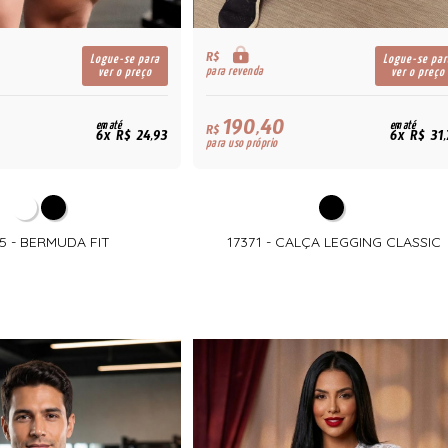
R$
Logue-se para
Logue-se par
para revenda
ver o preço
ver o preço
190,40
em até
em até
R$
6x R$ 24,93
6x R$ 31
para uso próprio
65 - BERMUDA FIT
17371 - CALÇA LEGGING CLASSIC