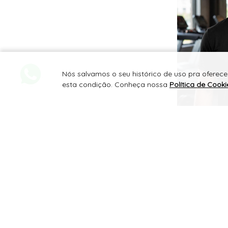
Nós salvamos o seu histórico de uso pra oferec
esta condição. Conheça nossa
Política de Cooki
R$
para revenda
135,83
R$
para uso próprio