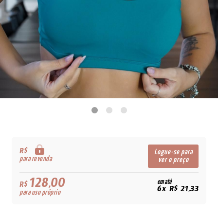
R$
Logue-se para
para revenda
ver o preço
128,00
em até
R$
6x R$ 21,33
para uso próprio