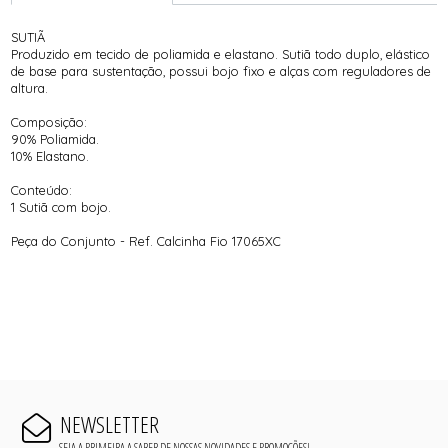
SUTIÃ
Produzido em tecido de poliamida e elastano. Sutiã todo duplo, elástico
de base para sustentação, possui bojo fixo e alças com reguladores de
altura.
Composição:
90% Poliamida.
10% Elastano.
Conteúdo:
1 Sutiã com bojo.
Peça do Conjunto - Ref. Calcinha Fio 17065XC
NEWSLETTER
SEJA A PRIMEIRA A SABER DE NOSSAS NOVIDADES E PROMOÇÕES!