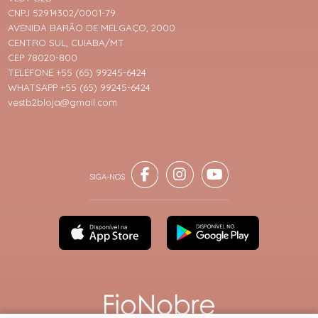
CNPJ 52914302/0001-79
AVENIDA BARÃO DE MELGAÇO, 2000
CENTRO SUL, CUIABA/MT
CEP 78020-800
TELEFONE +55 (65) 99245-6424
WHATSAPP +55 (65) 99245-6424
vestb2bloja@gmail.com