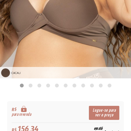
CACAU
R$
Logue-se para
para revenda
ver o preço
156,34
em até