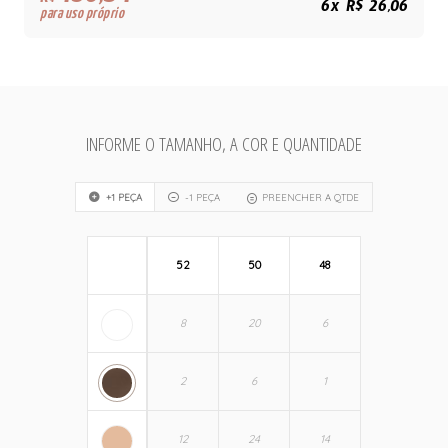
R$
6x R$ 26,06
para uso próprio
INFORME O TAMANHO, A COR E QUANTIDADE
+1 PEÇA
-1 PEÇA
PREENCHER A QTDE
52
50
48