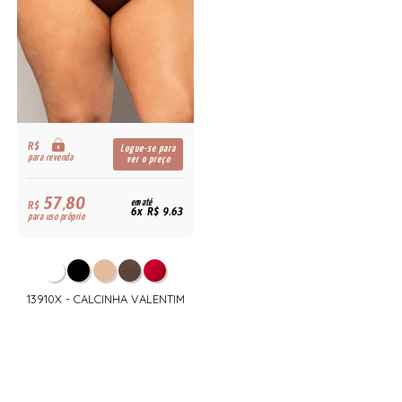
R$
Logue-se para
para revenda
ver o preço
57,80
R$
em até
6x R$ 9,63
para uso próprio
13910X - CALCINHA VALENTIM