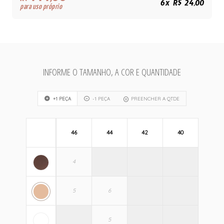
R$
6x R$ 24,00
para uso próprio
INFORME O TAMANHO, A COR E QUANTIDADE
+1 PEÇA
-1 PEÇA
PREENCHER A QTDE
46
44
42
40