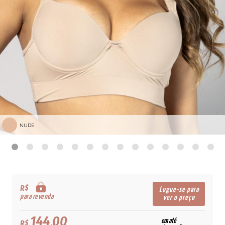
NUDE
R$
Logue-se para
para revenda
ver o preço
144,00
em até