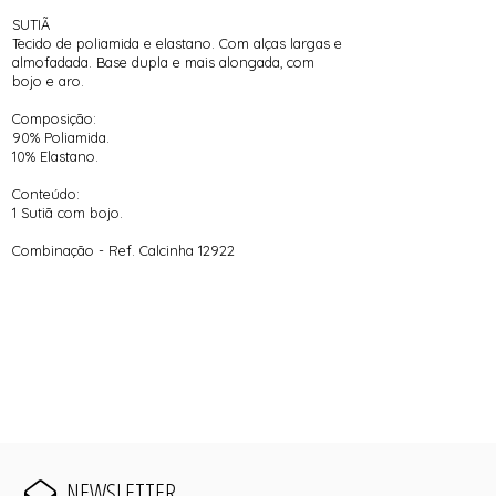
SUTIÃ
Tecido de poliamida e elastano. Com alças largas e
almofadada. Base dupla e mais alongada, com
bojo e aro.
Composição:
90% Poliamida.
10% Elastano.
Conteúdo:
1 Sutiã com bojo.
Combinação - Ref. Calcinha 12922
NEWSLETTER