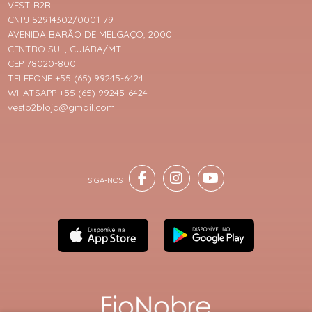
VEST B2B
CNPJ 52914302/0001-79
AVENIDA BARÃO DE MELGAÇO, 2000
CENTRO SUL, CUIABA/MT
CEP 78020-800
TELEFONE +55 (65) 99245-6424
WHATSAPP +55 (65) 99245-6424
vestb2bloja@gmail.com