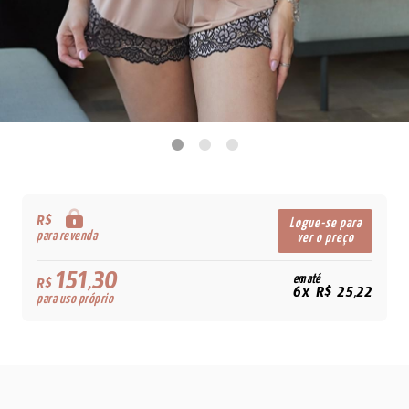
R$
Logue-se para
para revenda
ver o preço
151,30
em até
R$
6x R$ 25,22
para uso próprio