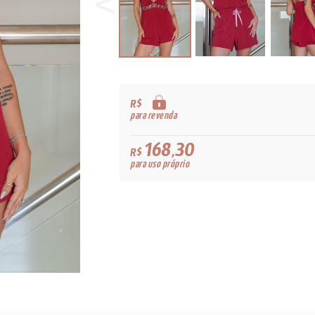
R$
para revenda
168,30
R$
para uso próprio