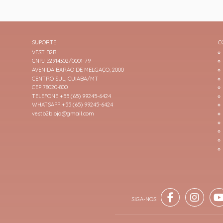
SUPORTE
C
VEST B2B
CNPJ 52914302/0001-79
AVENIDA BARÃO DE MELGAÇO, 2000
CENTRO SUL, CUIABA/MT
CEP 78020-800
TELEFONE +55 (65) 99245-6424
WHATSAPP +55 (65) 99245-6424
vestb2bloja@gmail.com