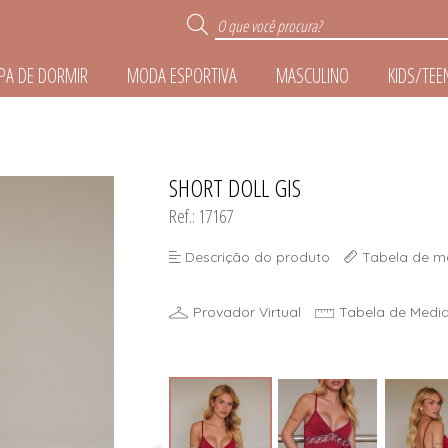
PA DE DORMIR
MODA ESPORTIVA
MASCULINO
KIDS/TEE
R
SHORT DOLL GIS
TODOS DE ROUPA DE 
TODOS DE MODA ESPO
TODOS DE ACESSÓR
TODOS DE MASCUL
TODOS DE KIDS/TE
TODOS DE LINGER
Ref.: 17167
E
Descrição do produto
Tabela de m
IZE
Provador Virtual
Tabela de Medi