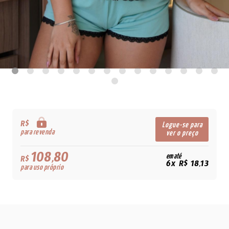
R$
Logue-se para
para revenda
ver o preço
108,80
em até
R$
6x R$ 18,13
para uso próprio