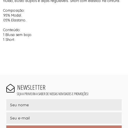
fluido, busto duplos e alças reguláveis. Short com elástico na cintura.
Composição:
95% Modal.
05% Elastano.
Conteúdo:
1 Blusa sem bojo.
1 Short.
NEWSLETTER
SEJA A PRIMEIRA A SABER DE NOSSAS NOVIDADES E PROMOÇÕES!