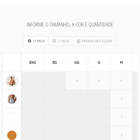
INFORME O TAMANHO, A COR E QUANTIDADE
+1 PEÇA
-1 PEÇA
PREENCHER A QTDE
EXG
EG
GG
G
M