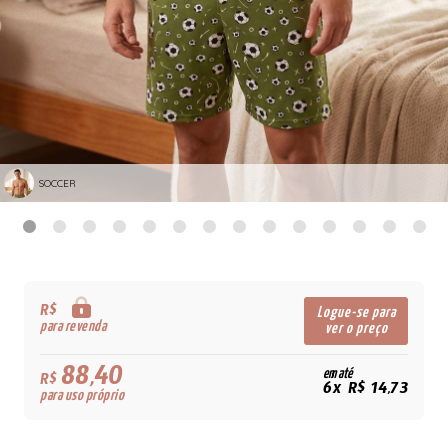
SOCCER
R$
Logue-se para
para revenda
ver o preço
88,40
em até
R$
6x R$ 14,73
para uso próprio