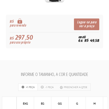
R$
Logue-se para
para revenda
ver o preço
297,50
em até
R$
6x R$ 49,58
para uso próprio
INFORME O TAMANHO, A COR E QUANTIDADE
+1 PEÇA
-1 PEÇA
PREENCHER A QTDE
EXG
EG
GG
G
M