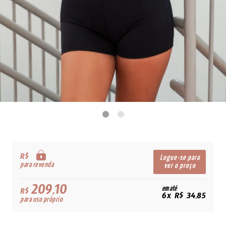
R$
Logue-se para
para revenda
ver o preço
209,10
em até
R$
6x R$ 34,85
para uso próprio