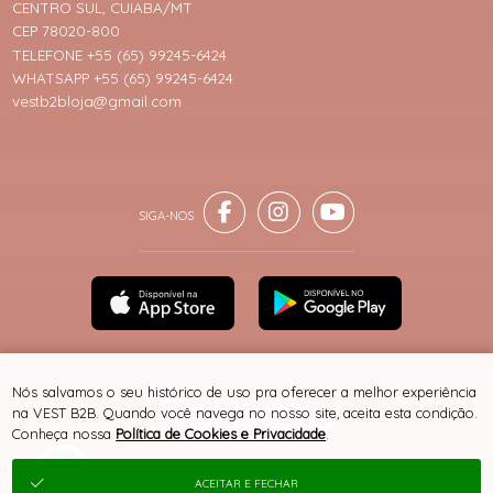
CENTRO SUL, CUIABA/MT
CEP 78020-800
TELEFONE +55 (65) 99245-6424
WHATSAPP +55 (65) 99245-6424
vestb2bloja@gmail.com
Nós salvamos o seu histórico de uso pra oferecer a melhor experiência
na VEST B2B. Quando você navega no nosso site, aceita esta condição.
Conheça nossa
Política de Cookies e Privacidade
.
® TODOS DIREITOS RESERVADOS
ACEITAR E FECHAR