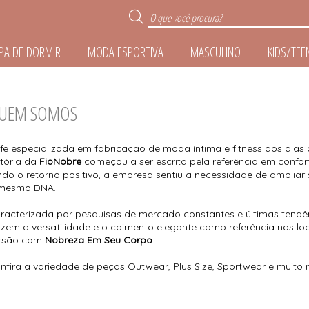
PA DE DORMIR
MODA ESPORTIVA
MASCULINO
KIDS/TEE
R
UEM SOMOS
TODOS DE ROUPA DE 
TODOS DE MODA ESPO
TODOS DE ACESSÓR
TODOS DE MASCUL
TODOS DE KIDS/TE
TODOS DE LINGER
ife especializada em fabricação de moda íntima e fitness dos dias
stória da
FioNobre
começou a ser escrita pela referência em conforto
E
ndo o retorno positivo, a empresa sentiu a necessidade de ampliar
mesmo DNA.
IZE
racterizada por pesquisas de mercado constantes e últimas tendê
azem a versatilidade e o caimento elegante como referência nos l
rsão com
Nobreza Em Seu Corpo
.
nfira a variedade de peças Outwear, Plus Size, Sportwear e muito 