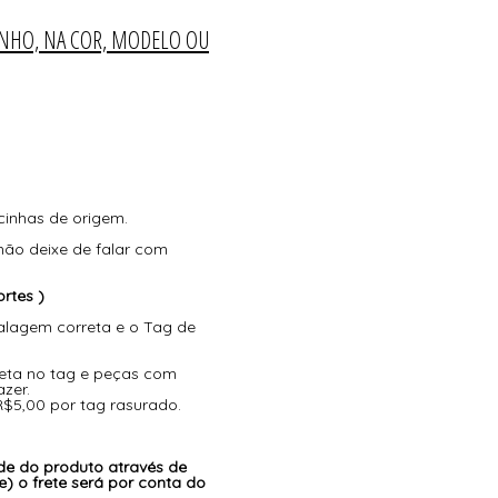
ANHO, NA COR, MODELO OU
cinhas de origem.
não deixe de falar com
rtes )
alagem correta e o Tag de
eta no tag e peças com
azer.
R$5,00 por tag rasurado.
de do produto através de
) o frete será por conta do