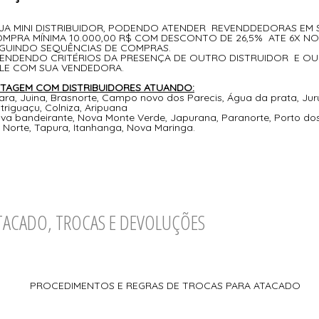
JA MINI DISTRIBUIDOR, PODENDO ATENDER REVENDDEDORAS EM S
MPRA MÍNIMA 10.000,00 R$ COM DESCONTO DE 26,5% ATE 6X NO
GUINDO SEQUÊNCIAS DE COMPRAS.
ENDENDO CRITÉRIOS DA PRESENÇA DE OUTRO DISTRUIDOR E OU
LE COM SUA VENDEDORA.
STAGEM COM DISTRIBUIDORES ATUANDO:
ara, Juina, Brasnorte, Campo novo dos Parecis, Água da prata, Jur
triguaçu, Colniza, Aripuana
va bandeirante, Nova Monte Verde, Japurana, Paranorte, Porto dos
 Norte, Tapura, Itanhanga, Nova Maringa.
TACADO, TROCAS E DEVOLUÇÕES
ROCEDIMENTOS E REGRAS DE TROCAS PARA ATACADO