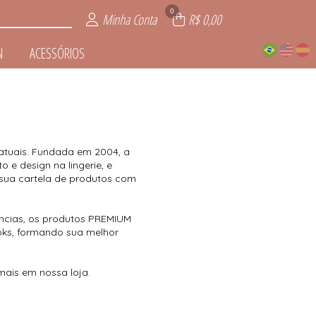
0
Minha Conta
R$ 0,00
N
ACESSÓRIOS
DORMIR
RTIVA
IOS
INO
EN
IE
 atuais. Fundada em 2004, a
 e design na lingerie, e
 sua cartela de produtos com
ncias, os produtos PREMIUM
ooks, formando sua melhor
mais em nossa loja.