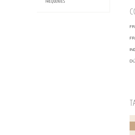
FREQUENTES
C
FR
FR
IN
DÚ
T