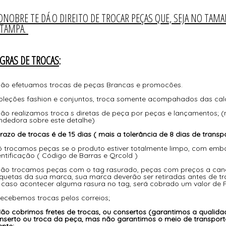
ONOBRE TE DÁ O DIREITO DE TROCAR PEÇAS QUE, SEJA NO TAM
STAMPA.
GRAS DE TROCAS
:
Não efetuamos trocas de peças Brancas e promocões.
oleções fashion e conjuntos, troca somente acompahados das cal
Não realizamos troca s diretas de peça por peças e lançamentos; (
ndedora sobre este detalhe)
razo de trocas é de 15 dias ( mais a tolerância de 8 dias de transpo
ó trocamos peças se o produto estiver totalmente limpo, com emb
entificação ( Código de Barras e Qrcold )
Não trocamos peças com o tag rasurado, peças com preços a can
iquetas da sua marca, sua marca deverão ser retiradas antes de tr
 caso acontecer alguma rasura no tag, será cobrado um valor de 
Recebemos trocas pelos correios;
ão cobrimos fretes de trocas, ou consertos (garantimos a qualida
nserto ou troca da peça, mas não garantimos o meio de transporte
ente;