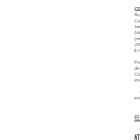
CD
Ru
Cu
Se
S
(e
(6
E-
Po
di
Co
im
• 
• 
in
RE
AT