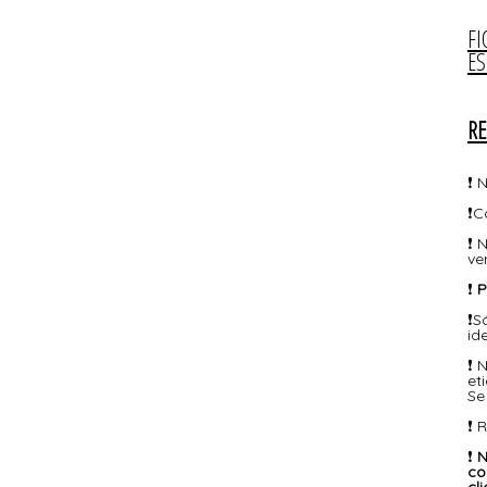
FI
E
RE
❗ 
❗C
❗ 
ve
❗
P
❗S
id
❗ 
et
Se
❗ 
❗
N
co
cli