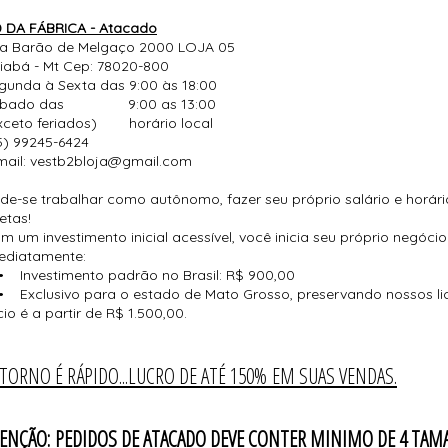
 DA FÁBRICA - Atacado
a Barão de Melgaço 2000 LOJA 05
iabá - Mt Cep: 78020-800
gunda à Sexta das 9:00 às 18:00
ábado das 9:00 as 13:00
xceto feriados) horário local
5) 99245-6424
mail: vestb2bloja@gmail.com
de-se trabalhar como autônomo, fazer seu próprio salário e horári
retas!
m um investimento inicial acessível, você inicia seu próprio negóc
ediatamente:
Investimento padrão no Brasil: R$ 900,00
Exclusivo para o estado de Mato Grosso, preservando nossos li
ício é a partir de R$ 1.500,00.
TORNO É RÁPIDO...LUCRO DE ATÉ 150% EM SUAS VENDAS.
ENÇÃO: PEDIDOS DE ATACADO DEVE CONTER MINIMO DE 4 TAM