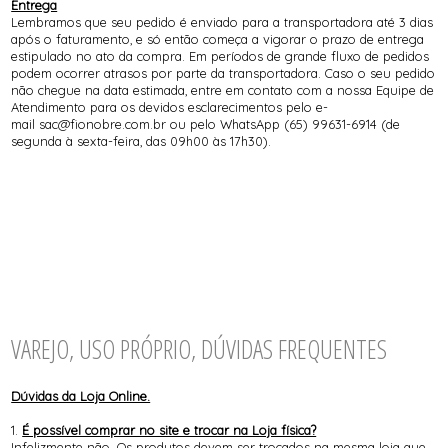
Entrega
Lembramos que seu pedido é enviado para a transportadora até 3 dias
após o faturamento, e só então começa a vigorar o prazo de entrega
estipulado no ato da compra. Em períodos de grande fluxo de pedidos
podem ocorrer atrasos por parte da transportadora. Caso o seu pedido
não chegue na data estimada, entre em contato com a nossa Equipe de
Atendimento para os devidos esclarecimentos pelo e-
mail sac@fionobre.com.br ou pelo WhatsApp (65) 99631-6914 (de
segunda à sexta-feira, das 09h00 às 17h30).
VAREJO, USO PRÓPRIO, DÚVIDAS FREQUENTES
Dúvidas da Loja Online.
1.
É possível comprar no site e trocar na Loja física?
Infelizmente não. Os produtos devem ser trocados na mesma loja que