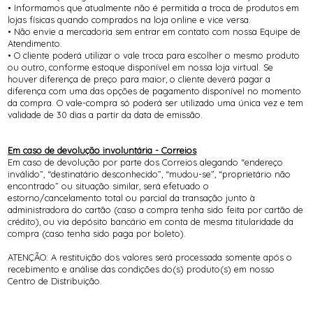
• Informamos que atualmente não é permitida a troca de produtos em
lojas físicas quando comprados na loja online e vice versa.
• Não envie a mercadoria sem entrar em contato com nossa Equipe de
Atendimento.
• O cliente poderá utilizar o vale troca para escolher o mesmo produto
ou outro, conforme estoque disponível em nossa loja virtual. Se
houver diferença de preço para maior, o cliente deverá pagar a
diferença com uma das opções de pagamento disponível no momento
da compra. O vale-compra só poderá ser utilizado uma única vez e tem
validade de 30 dias a partir da data de emissão.
Em caso de devolução involuntária - Correios
Em caso de devolução por parte dos Correios alegando “endereço
inválido”, “destinatário desconhecido”, “mudou-se”, “proprietário não
encontrado” ou situação similar, será efetuado o
estorno/cancelamento total ou parcial da transação junto à
administradora do cartão (caso a compra tenha sido feita por cartão de
crédito), ou via depósito bancário em conta de mesma titularidade da
compra (caso tenha sido paga por boleto).
ATENÇÃO: A restituição dos valores será processada somente após o
recebimento e análise das condições do(s) produto(s) em nosso
Centro de Distribuição.