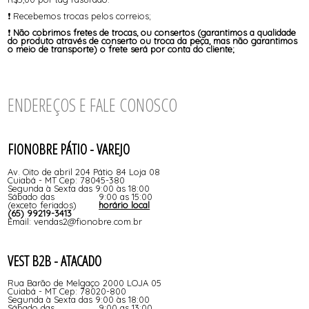
❗ Recebemos trocas pelos correios;
❗
Não cobrimos fretes de trocas, ou consertos (garantimos a qualidade
do produto através de conserto ou troca da peça, mas não garantimos
o meio de transporte) o frete será por conta do cliente;
ENDEREÇOS E FALE CONOSCO
FIONOBRE PÁTIO - VAREJO
Av. Oito de abril 204 Pátio 84 Loja 08
Cuiabá - MT Cep: 78045-380
Segunda à Sexta das 9:00 às 18:00
Sábado das 9:00 as 15:00
(exceto feriados)
horário local
(65) 99219-3413
Email: vendas2@fionobre.com.br
VEST B2B - ATACADO
Rua Barão de Melgaço 2000 LOJA 05
Cuiabá - MT Cep: 78020-800
Segunda à Sexta das 9:00 às 18:00
Sábado das 9:00 as 13:00