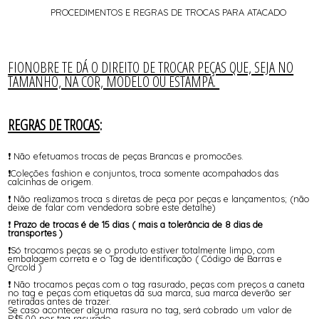
PROCEDIMENTOS E REGRAS DE TROCAS PARA ATACADO
FIONOBRE TE DÁ O DIREITO DE TROCAR PEÇAS QUE, SEJA NO
TAMANHO, NA COR, MODELO OU ESTAMPA.
REGRAS DE TROCAS
:
❗ Não efetuamos trocas de peças Brancas e promocões.
❗Coleções fashion e conjuntos, troca somente acompahados das
calcinhas de origem.
❗ Não realizamos troca s diretas de peça por peças e lançamentos; (não
deixe de falar com vendedora sobre este detalhe)
❗
Prazo de trocas é de 15 dias ( mais a tolerância de 8 dias de
transportes )
❗Só trocamos peças se o produto estiver totalmente limpo, com
embalagem correta e o Tag de identificação ( Código de Barras e
Qrcold )
❗ Não trocamos peças com o tag rasurado, peças com preços a caneta
no tag e peças com etiquetas da sua marca, sua marca deverão ser
retiradas antes de trazer.
Se caso acontecer alguma rasura no tag, será cobrado um valor de
R$5,00 por tag rasurado.