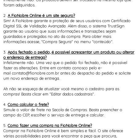
foram adquiridos.
2.
A FioNobre Online é um site seguro?
Sim! A FioNobre garante a proteção de seus usuários com Certificado
Digital SSL de Validação Avançada. Além disso, o sistema TrustSign
garante ao usuário que suas informações e transações sejam
guardadas e protegidas no ato da compra. Para obter mais
informações acesse, "Compra Segura" no menu "conteúdo".
3.
Após fechado o pedido, é possível acrescentar um produto ou alterar
o endereço de entrega?
Infelizmente não. Uma vez que o pedido foi fechado, não é possível
fazer as alterações. Entre em contato conosco pelo e-
mail contato@fionobre.com.br antes do despacho do pedido e solicite
um novo endereço de entrega.
Ah não se esqueça de atualizar você mesmo o cadastro para as
compras! Basta clicar em "Editar dados cadastrais".
4.
Como calcular o frete?
Simule o valor de frete na Sacola de Compras. Basta preencher o
campo do CEP, escolher o serviço de entrega e calcular.
5.
Como fazer uma compra na FioNobre Online?
Comprar na FioNobre Online é bem simples e fácil. O site oferece
várias possibilidades para você encontrar a peça que procura,