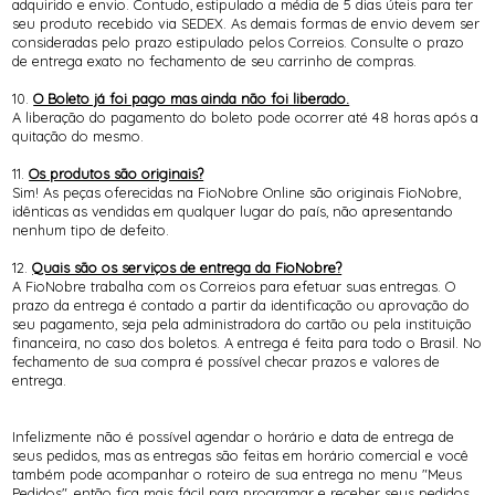
adquirido e envio. Contudo, estipulado a média de 5 dias úteis para ter
seu produto recebido via SEDEX. As demais formas de envio devem ser
consideradas pelo prazo estipulado pelos Correios. Consulte o prazo
de entrega exato no fechamento de seu carrinho de compras.
10.
O Boleto já foi pago mas ainda não foi liberado.
A liberação do pagamento do boleto pode ocorrer até 48 horas após a
quitação do mesmo.
11.
Os produtos são originais?
Sim! As peças oferecidas na FioNobre Online são originais FioNobre,
idênticas as vendidas em qualquer lugar do país, não apresentando
nenhum tipo de defeito.
12.
Quais são os serviços de entrega da FioNobre?
A FioNobre trabalha com os Correios para efetuar suas entregas. O
prazo da entrega é contado a partir da identificação ou aprovação do
seu pagamento, seja pela administradora do cartão ou pela instituição
financeira, no caso dos boletos. A entrega é feita para todo o Brasil. No
fechamento de sua compra é possível checar prazos e valores de
entrega.
Infelizmente não é possível agendar o horário e data de entrega de
seus pedidos, mas as entregas são feitas em horário comercial e você
também pode acompanhar o roteiro de sua entrega no menu "Meus
Pedidos", então fica mais fácil para programar e receber seus pedidos