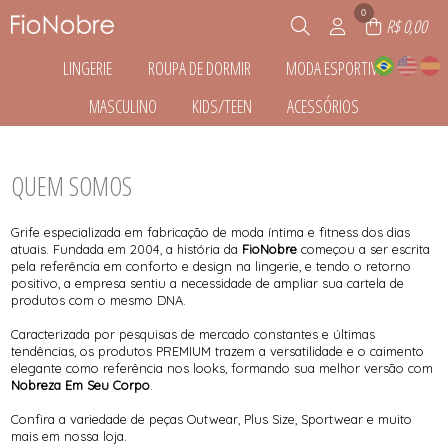
0
R$ 0,00
LINGERIE
ROUPA DE DORMIR
MODA ESPORTIVA
TODOS DE LINGERIE
TODOS DE ROUPA DE DORMIR
TODOS DE MODA ESPORTIVA
MASCULINO
KIDS/TEEN
ACESSÓRIOS
BASIC CALCINHA
CAMISOLA
BERMUDA
BASIC CALCINHA PLUS SIZE
PIJAMA
CALÇA LEGGING
TODOS DE MASCULINO
TODOS DE KIDS/TEEN
TODOS DE ACESSÓRIOS
BASIC SUTÃ PLUS SIZE
ROBE
CALÇA LEGING
BERMUDA
KIDS
COMPONENTES
BASIC SUTIÃ
SHORT DOLL
MACACÃO
TODOS DE ROUPA DE DORMIR
TODOS DE MODA ESPORTIVA
TODOS DE LINGERIE
CUECA
TEEN
EMBALAGENS
QUEM SOMOS
BLUSA CASUAL
MACAQUINHO
PIJAMA
FAIXAS
BODY
REGATA
REGATA
TODOS DE MASCULINO
TODOS DE ACESSÓRIOS
TODOS DE KIDS/TEEN
CALCINHAS FASHION
SHORT
SAMBA CANÇÃO
CALCINHAS FASHION PLUS SIZE
T-SHIRT
T-SHIRT
Grife especializada em fabricação de moda íntima e fitness dos dias
CONJUNTOS FASHION
TOP
atuais. Fundada em 2004, a história da
FioNobre
começou a ser escrita
CONJUNTOS FASHION PLUS SIZE
pela referência em conforto e design na lingerie, e tendo o retorno
MATERNIDADE
positivo, a empresa sentiu a necessidade de ampliar sua cartela de
produtos com o mesmo DNA.
Caracterizada por pesquisas de mercado constantes e últimas
tendências, os produtos PREMIUM trazem a versatilidade e o caimento
elegante como referência nos looks, formando sua melhor versão com
Nobreza Em Seu Corpo
.
Confira a variedade de peças Outwear, Plus Size, Sportwear e muito
mais em nossa loja.