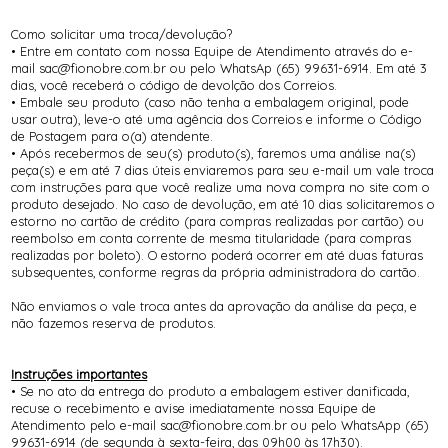
Como solicitar uma troca/devolução?
• Entre em contato com nossa Equipe de Atendimento através do e-
mail sac@fionobre.com.br ou pelo WhatsAp (65) 99631-6914. Em até 3
dias, você receberá o código de devolção dos Correios.
• Embale seu produto (caso não tenha a embalagem original, pode
usar outra), leve-o até uma agência dos Correios e informe o Código
de Postagem para o(a) atendente.
• Após recebermos de seu(s) produto(s), faremos uma análise na(s)
peça(s) e em até 7 dias úteis enviaremos para seu e-mail um vale troca
com instruções para que você realize uma nova compra no site com o
produto desejado. No caso de devolução, em até 10 dias solicitaremos o
estorno no cartão de crédito (para compras realizadas por cartão) ou
reembolso em conta corrente de mesma titularidade (para compras
realizadas por boleto). O estorno poderá ocorrer em até duas faturas
subsequentes, conforme regras da própria administradora do cartão.
Não enviamos o vale troca antes da aprovação da análise da peça, e
não fazemos reserva de produtos.
Instruções importantes
• Se no ato da entrega do produto a embalagem estiver danificada,
recuse o recebimento e avise imediatamente nossa Equipe de
Atendimento pelo e-mail sac@fionobre.com.br ou pelo WhatsApp (65)
99631-6914 (de segunda à sexta-feira, das 09h00 às 17h30).