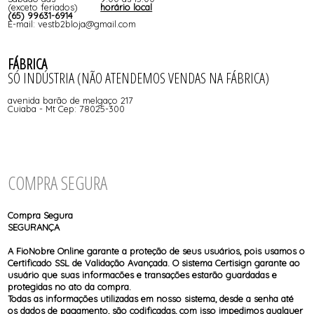
(exceto feriados)
horário local
(65) 99631-6914
E-mail: vestb2bloja@gmail.com
FÁBRICA
SÓ INDÚSTRIA (NÃO ATENDEMOS VENDAS NA FÁBRICA)
avenida barão de melgaço 217
Cuiaba - Mt Cep: 78025-300
COMPRA SEGURA
Compra Segura
SEGURANÇA
A FioNobre Online garante a proteção de seus usuários, pois usamos o
Certificado SSL de Validação Avançada. O sistema Certisign garante ao
usuário que suas informacões e transações estarão guardadas e
protegidas no ato da compra.
Todas as informações utilizadas em nosso sistema, desde a senha até
os dados de pagamento, são codificadas, com isso impedimos qualquer