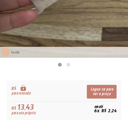
NUDE
R$
Logue-se para
para revenda
ver o preço
13,43
em até
R$
6x R$ 2,24
para uso próprio