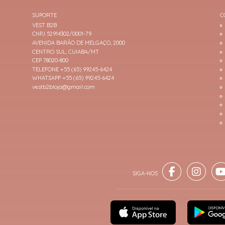
SUPORTE
C
VEST B2B
CNPJ 52914302/0001-79
AVENIDA BARÃO DE MELGAÇO, 2000
CENTRO SUL, CUIABA/MT
CEP 78020-800
TELEFONE +55 (65) 99245-6424
WHATSAPP +55 (65) 99245-6424
vestb2bloja@gmail.com