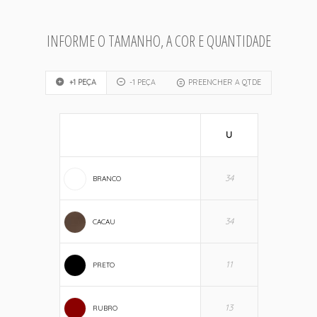
INFORME O TAMANHO, A COR E QUANTIDADE
+1 PEÇA
-1 PEÇA
PREENCHER A QTDE
U
BRANCO
CACAU
PRETO
RUBRO