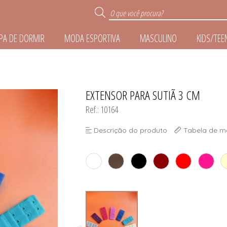
PA DE DORMIR
MODA ESPORTIVA
MASCULINO
KIDS/TEE
R
EXTENSOR PARA SUTIÃ 3 CM
TODOS DE ROUPA DE 
TODOS DE MODA ESPO
TODOS DE ACESSÓR
TODOS DE MASCUL
TODOS DE KIDS/TE
TODOS DE LINGER
Ref.: 10164
E
Descrição do produto
Tabela de m
IZE