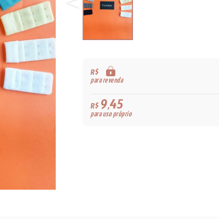
R$
para revenda
9,45
R$
para uso próprio