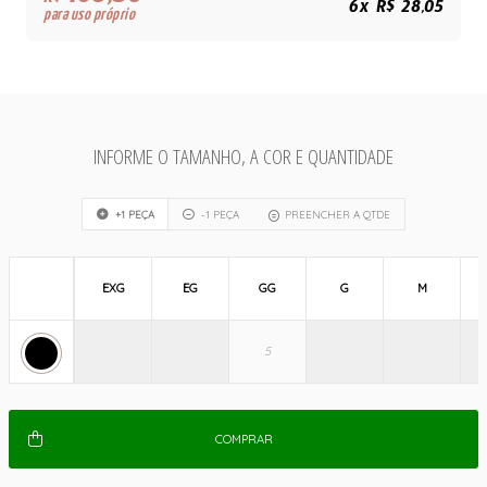
R$
6x R$ 28,05
para uso próprio
INFORME O TAMANHO, A COR E QUANTIDADE
+1 PEÇA
-1 PEÇA
PREENCHER A QTDE
EXG
EG
GG
G
M
COMPRAR