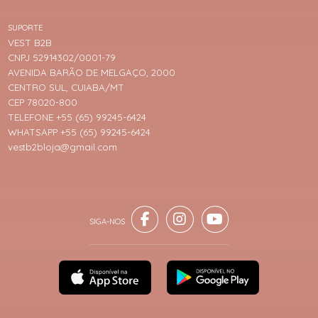
SUPORTE
VEST B2B
CNPJ 52914302/0001-79
AVENIDA BARÃO DE MELGAÇO, 2000
CENTRO SUL, CUIABA/MT
CEP 78020-800
TELEFONE +55 (65) 99245-6424
WHATSAPP +55 (65) 99245-6424
vestb2bloja@gmail.com