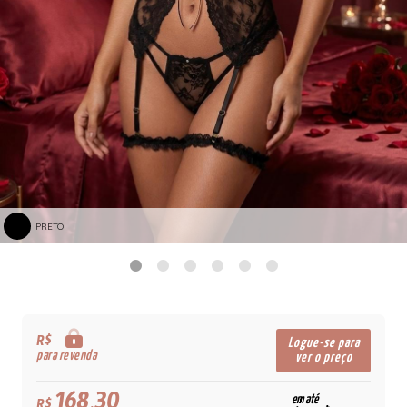
PRETO
R$
Logue-se para
para revenda
ver o preço
168,30
em até