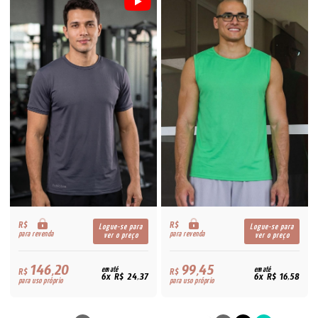
R$
R$
Logue-se para
Logue-se para
para revenda
para revenda
ver o preço
ver o preço
146,20
99,45
R$
em até
R$
em até
6x R$ 24,37
6x R$ 16,58
para uso próprio
para uso próprio