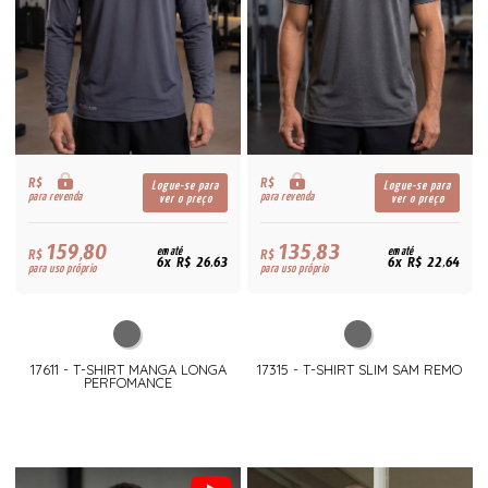
R$
R$
Logue-se para
Logue-se para
para revenda
para revenda
ver o preço
ver o preço
159,80
135,83
R$
em até
R$
em até
6x R$ 26,63
6x R$ 22,64
para uso próprio
para uso próprio
17611 - T-SHIRT MANGA LONGA
17315 - T-SHIRT SLIM SAM REMO
PERFOMANCE