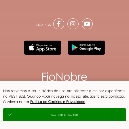
® TODOS DIREITOS RESERVADOS
Nós salvamos o seu histórico de uso pra oferecer a melhor experiência
na VEST B2B. Quando você navega no nosso site, aceita esta condição.
Conheça nossa
Política de Cookies e Privacidade
.
SITE 100% SEGURO
PLATAFORMA B2B
ACEITAR E FECHAR