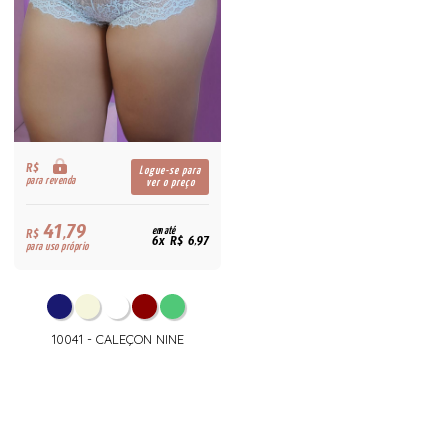
R$
Logue-se para
para revenda
ver o preço
41,79
R$
em até
6x R$ 6,97
para uso próprio
10041 - CALEÇON NINE