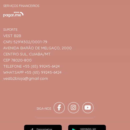
SERVIÇOS FINANCEIROS
SUPORTE
VEST B2B
CNPJ 52914302/0001-79
AVENIDA BARÃO DE MELGAÇO, 2000
CENTRO SUL, CUIABA/MT
CEP 78020-800
TELEFONE +55 (65) 99245-6424
WHATSAPP +55 (65) 99245-6424
vestb2bloja@gmail.com