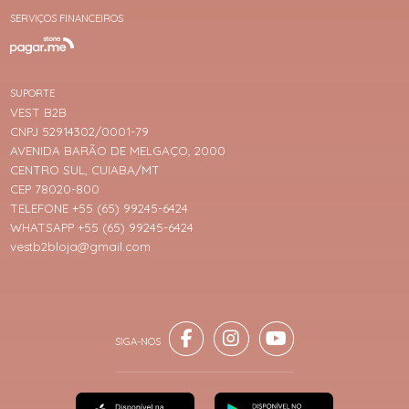
SERVIÇOS FINANCEIROS
SUPORTE
VEST B2B
CNPJ 52914302/0001-79
AVENIDA BARÃO DE MELGAÇO, 2000
CENTRO SUL, CUIABA/MT
CEP 78020-800
TELEFONE +55 (65) 99245-6424
WHATSAPP +55 (65) 99245-6424
vestb2bloja@gmail.com