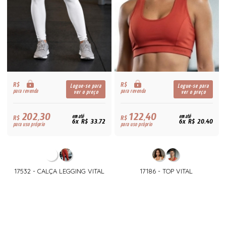
R$
R$
Logue-se para
Logue-se para
para revenda
para revenda
ver o preço
ver o preço
202,30
122,40
R$
em até
R$
em até
6x R$ 33,72
6x R$ 20,40
para uso próprio
para uso próprio
17532 - CALÇA LEGGING VITAL
17186 - TOP VITAL