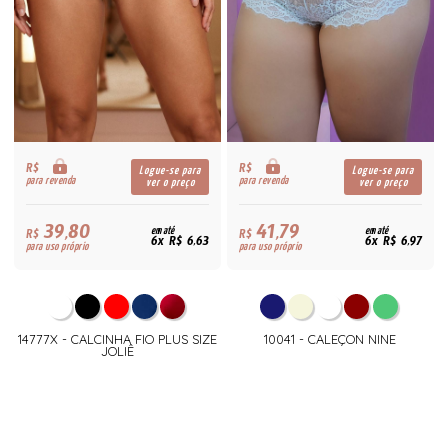
R$
R$
Logue-se para
Logue-se para
para revenda
para revenda
ver o preço
ver o preço
39,80
41,79
R$
em até
R$
em até
6x R$ 6,63
6x R$ 6,97
para uso próprio
para uso próprio
14777X - CALCINHA FIO PLUS SIZE
10041 - CALEÇON NINE
JOLIÊ