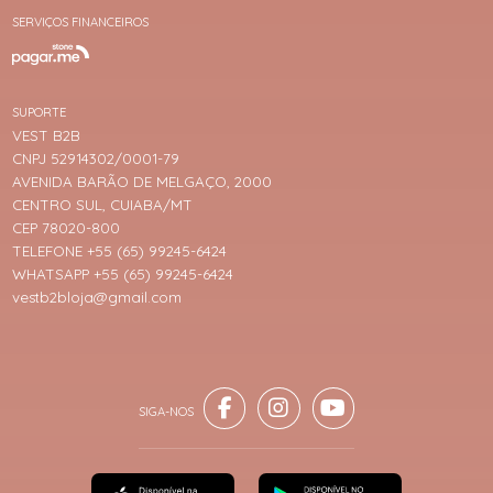
SERVIÇOS FINANCEIROS
SUPORTE
VEST B2B
CNPJ 52914302/0001-79
AVENIDA BARÃO DE MELGAÇO, 2000
CENTRO SUL, CUIABA/MT
CEP 78020-800
TELEFONE +55 (65) 99245-6424
WHATSAPP +55 (65) 99245-6424
vestb2bloja@gmail.com