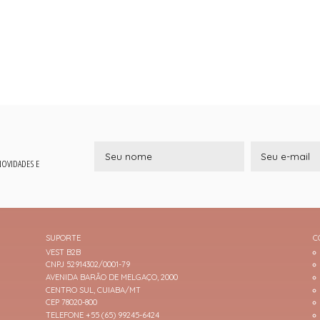
 NOVIDADES E
SUPORTE
C
VEST B2B
CNPJ 52914302/0001-79
AVENIDA BARÃO DE MELGAÇO, 2000
CENTRO SUL, CUIABA/MT
CEP 78020-800
TELEFONE +55 (65) 99245-6424