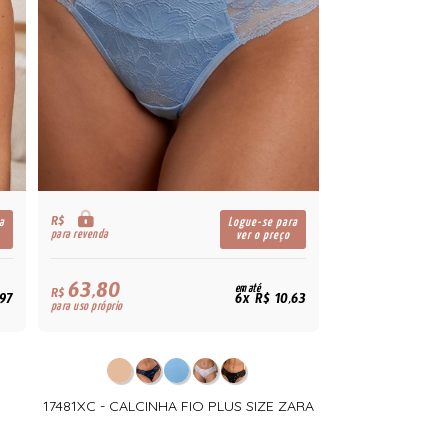
R$
a
Logue-se para
para revenda
ver o preço
63,80
em até
R$
,97
6x R$ 10,63
para uso próprio
17481XC - CALCINHA FIO PLUS SIZE ZARA