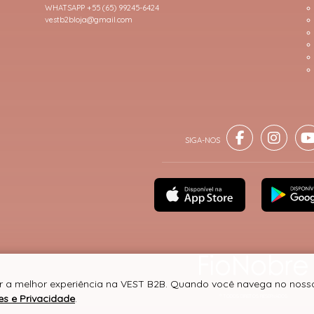
WHATSAPP +55 (65) 99245-6424
vestb2bloja@gmail.com
er a melhor experiência na VEST B2B. Quando você navega no nosso 
es e Privacidade
.
® TODOS DIREITOS RESERVADOS