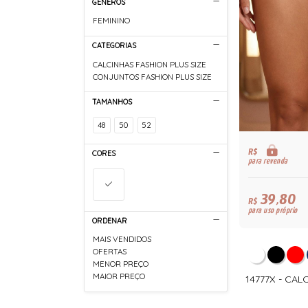
GÊNEROS
FEMININO
CATEGORIAS
CALCINHAS FASHION PLUS SIZE
CONJUNTOS FASHION PLUS SIZE
TAMANHOS
48
50
52
R$
CORES
para revenda
39,80
R$
para uso próprio
ORDENAR
MAIS VENDIDOS
OFERTAS
MENOR PREÇO
MAIOR PREÇO
14777X - CAL