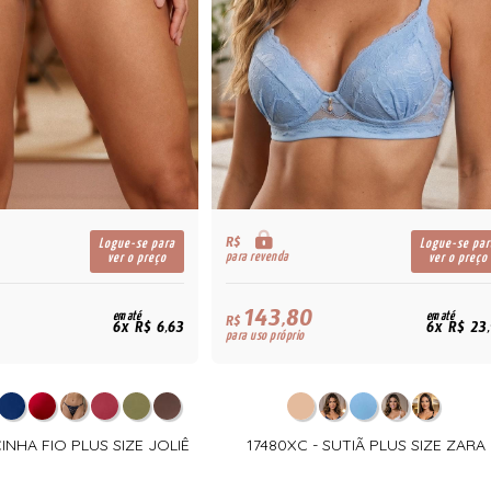
R$
Logue-se para
Logue-se par
para revenda
ver o preço
ver o preço
143,80
em até
em até
R$
6x R$ 6,63
6x R$ 23
para uso próprio
CINHA FIO PLUS SIZE JOLIÊ
17480XC - SUTIÃ PLUS SIZE ZARA