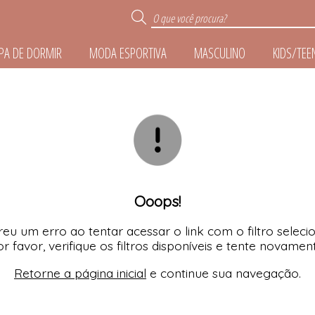
PA DE DORMIR
MODA ESPORTIVA
MASCULINO
KIDS/TEE
R
TODOS DE ROUPA DE 
TODOS DE MODA ESPO
TODOS DE ACESSÓR
TODOS DE MASCUL
TODOS DE KIDS/TE
TODOS DE LINGER
E
Ooops!
IZE
eu um erro ao tentar acessar o link com o filtro seleci
r favor, verifique os filtros disponíveis e tente novamen
Retorne a página inicial
e continue sua navegação.