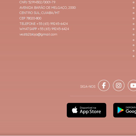
CNPJ 52914302/0001-79
AVENIDA BARÃO DE MELGAÇO, 2000
CENTRO SUL, CUIABA/MT
CEP 78020-800
TELEFONE +55 (65) 99245-6424
WHATSAPP +55 (65) 99245-6424
vestb2bloja@gmail.com