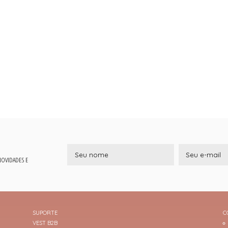
 NOVIDADES E
SUPORTE
C
VEST B2B