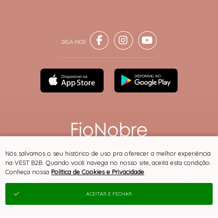
® TODOS DIREITOS RESERVADOS
Nós salvamos o seu histórico de uso pra oferecer a melhor experiência
na VEST B2B. Quando você navega no nosso site, aceita esta condição.
Conheça nossa
Política de Cookies e Privacidade
.
SITE 100% SEGURO
PLATAFORMA B2B
ACEITAR E FECHAR