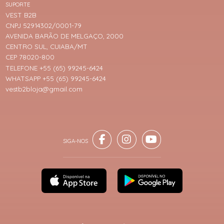
SUPORTE
VEST B2B
CNPJ 52914302/0001-79
AVENIDA BARÃO DE MELGAÇO, 2000
CENTRO SUL, CUIABA/MT
CEP 78020-800
TELEFONE +55 (65) 99245-6424
WHATSAPP +55 (65) 99245-6424
vestb2bloja@gmail.com