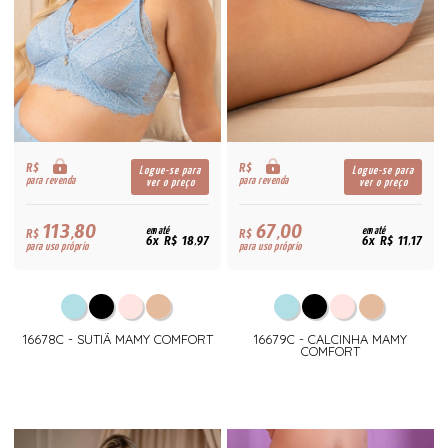
R$
R$
Logue-se para
Logue-se para
para revenda
para revenda
ver o preço
ver o preço
113,80
67,00
R$
em até
R$
em até
6x R$ 18,97
6x R$ 11,17
para uso próprio
para uso próprio
16678C - SUTIÃ MAMY COMFORT
16679C - CALCINHA MAMY
COMFORT