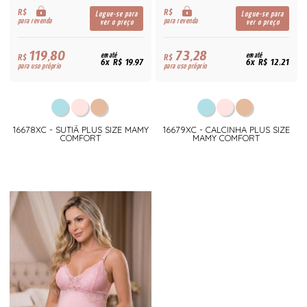
R$
R$
Logue-se para
Logue-se para
para revenda
para revenda
ver o preço
ver o preço
119,80
73,28
R$
em até
R$
em até
6x R$ 19,97
6x R$ 12,21
para uso próprio
para uso próprio
16678XC - SUTIÃ PLUS SIZE MAMY
16679XC - CALCINHA PLUS SIZE
COMFORT
MAMY COMFORT