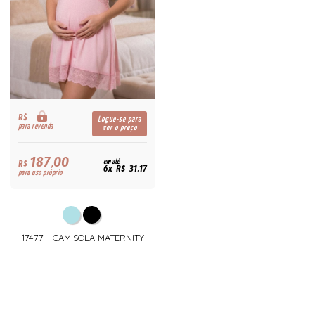
R$
Logue-se para
para revenda
ver o preço
187,00
R$
em até
6x R$ 31,17
para uso próprio
17477 - CAMISOLA MATERNITY