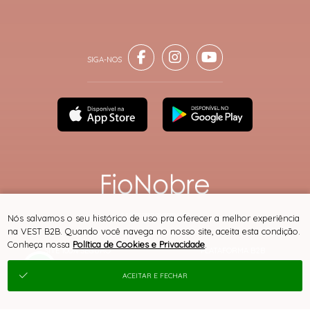
® TODOS DIREITOS RESERVADOS
Nós salvamos o seu histórico de uso pra oferecer a melhor experiência
na VEST B2B. Quando você navega no nosso site, aceita esta condição.
Conheça nossa
Política de Cookies e Privacidade
.
SITE 100% SEGURO
PLATAFORMA B2B
ACEITAR E FECHAR