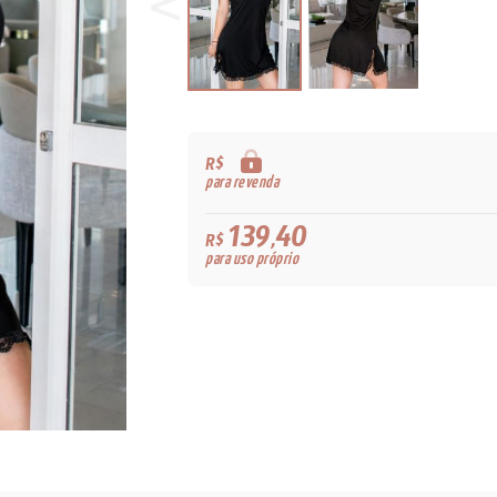
R$
para revenda
139,40
R$
para uso próprio