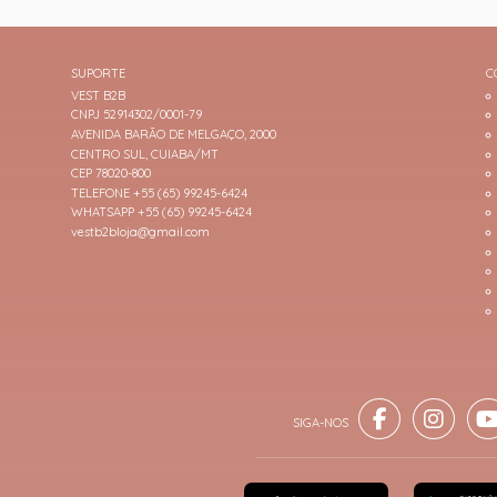
SUPORTE
C
VEST B2B
CNPJ 52914302/0001-79
AVENIDA BARÃO DE MELGAÇO, 2000
CENTRO SUL, CUIABA/MT
CEP 78020-800
TELEFONE +55 (65) 99245-6424
WHATSAPP +55 (65) 99245-6424
vestb2bloja@gmail.com