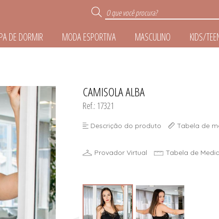
PA DE DORMIR
MODA ESPORTIVA
MASCULINO
KIDS/TEE
R
CAMISOLA ALBA
TODOS DE ROUPA DE 
TODOS DE MODA ESPO
TODOS DE ACESSÓR
TODOS DE MASCUL
TODOS DE KIDS/TE
TODOS DE LINGER
Ref.: 17321
E
Descrição do produto
Tabela de m
IZE
Provador Virtual
Tabela de Medi