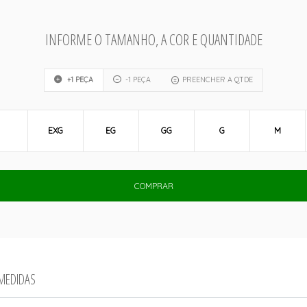
INFORME O TAMANHO, A COR E QUANTIDADE
+1 PEÇA
-1 PEÇA
PREENCHER A QTDE
EXG
EG
GG
G
M
COMPRAR
 MEDIDAS