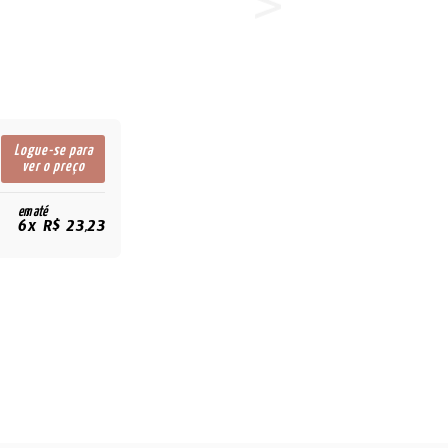
Logue-se para
ver o preço
em até
6x R$ 23,23