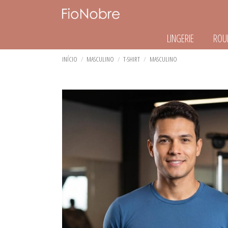
LINGERIE
ROU
TODOS DE LINGERIE
TODOS DE ROUPA DE DORMI
TODOS DE MODA ESPORTIVA
TODOS DE MASCULINO
TODOS DE KIDS/TEEN
TODOS DE ACESSÓRIOS
INÍCIO
MASCULINO
T-SHIRT
MASCULINO
BASIC CALCINHA
CAMISOLA
BERMUDA
BERMUDA
KIDS
COMPONENTES
BASIC CALCINHA PLUS SIZE
PIJAMA
CALÇA LEGGING
CUECA
TEEN
EMBALAGENS
BASIC SUTÃ PLUS SIZE
ROBE
CALÇA LEGING
PIJAMA
FAIXAS
BASIC SUTIÃ
SHORT DOLL
MACACÃO
REGATA
BLUSA CASUAL
MACAQUINHO
SAMBA CANÇÃO
BODY
REGATA
T-SHIRT
CALCINHAS FASHION
SHORT
CALCINHAS FASHION PLUS SIZ
T-SHIRT
CONJUNTOS FASHION
TOP
CONJUNTOS FASHION PLUS S
MATERNIDADE