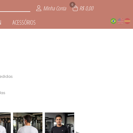
0
Minha Conta
R$ 0,00
N
ACESSÓRIOS
DORMIR
RTIVA
IOS
INO
EN
IE
edidas
das