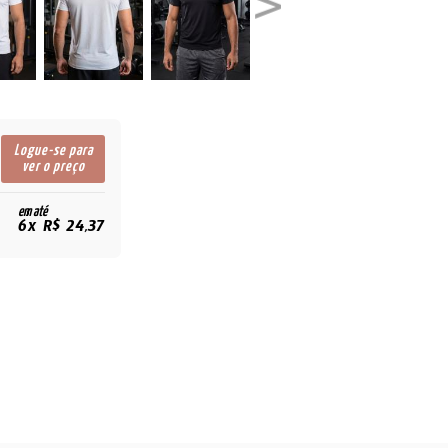
Logue-se para
ver o preço
em até
6x R$ 24,37