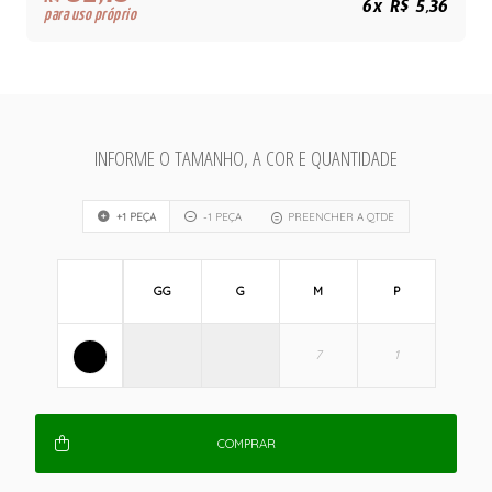
R$
6x R$ 5,36
para uso próprio
INFORME O TAMANHO, A COR E QUANTIDADE
+1 PEÇA
-1 PEÇA
PREENCHER A QTDE
GG
G
M
P
COMPRAR