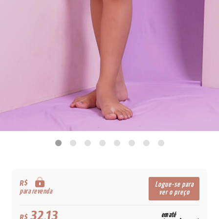
R$
Logue-se para
para revenda
ver o preço
32,13
em até