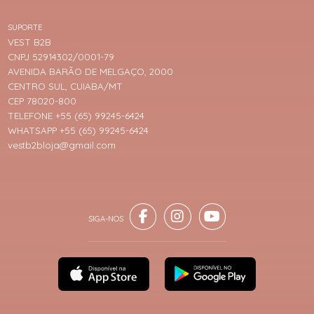
SUPORTE
VEST B2B
CNPJ 52914302/0001-79
AVENIDA BARÃO DE MELGAÇO, 2000
CENTRO SUL, CUIABA/MT
CEP 78020-800
TELEFONE +55 (65) 99245-6424
WHATSAPP +55 (65) 99245-6424
vestb2bloja@gmail.com