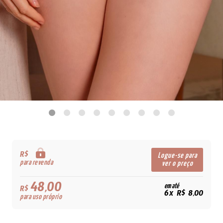
R$
Logue-se para
para revenda
ver o preço
48,00
em até
R$
6x R$ 8,00
para uso próprio