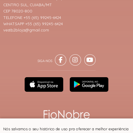
CENTRO SUL, CUIABA/MT
CEP 78020-800
TELEFONE +55 (65) 99245-6424
WHATSAPP +55 (65) 99245-6424
vestb2bloja@gmail.com
® TODOS DIREITOS RESERVADOS
Nós salvamos o seu histórico de uso pra oferecer a melhor experiência