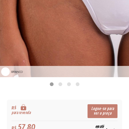
BRANCO
R$
Logue-se para
para revenda
ver o preço
57,80
em até