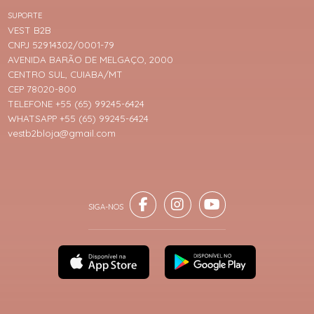
SUPORTE
VEST B2B
CNPJ 52914302/0001-79
AVENIDA BARÃO DE MELGAÇO, 2000
CENTRO SUL, CUIABA/MT
CEP 78020-800
TELEFONE +55 (65) 99245-6424
WHATSAPP +55 (65) 99245-6424
vestb2bloja@gmail.com