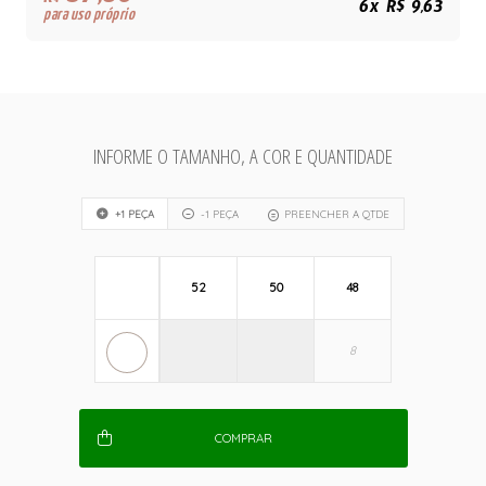
R$
6x R$ 9,63
para uso próprio
INFORME O TAMANHO, A COR E QUANTIDADE
+1 PEÇA
-1 PEÇA
PREENCHER A QTDE
52
50
48
COMPRAR