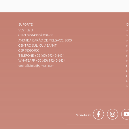
SUPORTE
C
VEST B2B
CNPJ 52914302/0001-79
AVENIDA BARÃO DE MELGAÇO, 2000
CENTRO SUL, CUIABA/MT
CEP 78020-800
TELEFONE +55 (65) 99245-6424
WHATSAPP +55 (65) 99245-6424
vestb2bloja@gmail.com