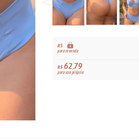
R$
para revenda
62,79
R$
para uso próprio