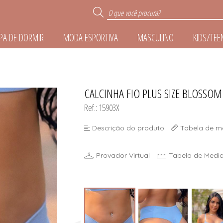
PA DE DORMIR
MODA ESPORTIVA
MASCULINO
KIDS/TEE
R
CALCINHA FIO PLUS SIZE BLOSSOM
TODOS DE ROUPA DE 
TODOS DE MODA ESPO
TODOS DE ACESSÓR
TODOS DE MASCUL
TODOS DE KIDS/TE
TODOS DE LINGER
Ref.: 15903X
E
Descrição do produto
Tabela de m
IZE
Provador Virtual
Tabela de Medi