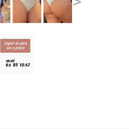
Logue-se para
ver o preço
em até
6x R$ 10,47