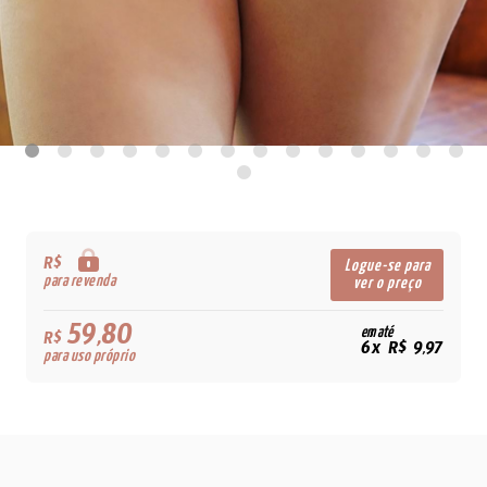
R$
Logue-se para
para revenda
ver o preço
59,80
em até
R$
6x R$ 9,97
para uso próprio