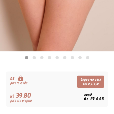
R$
Logue-se para
para revenda
ver o preço
39,80
em até
R$
6x R$ 6,63
para uso próprio