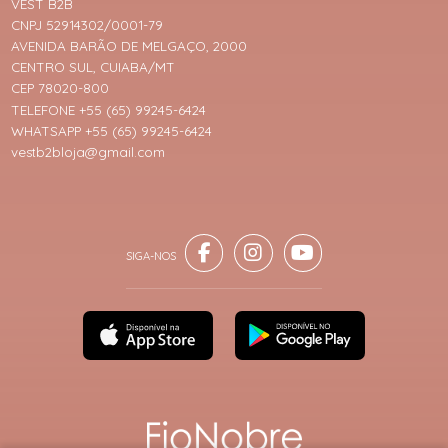
VEST B2B
CNPJ 52914302/0001-79
AVENIDA BARÃO DE MELGAÇO, 2000
CENTRO SUL, CUIABA/MT
CEP 78020-800
TELEFONE +55 (65) 99245-6424
WHATSAPP +55 (65) 99245-6424
vestb2bloja@gmail.com