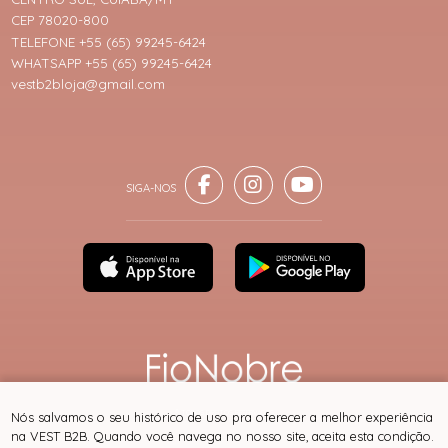
CEP 78020-800
TELEFONE +55 (65) 99245-6424
WHATSAPP +55 (65) 99245-6424
vestb2bloja@gmail.com
® TODOS DIREITOS RESERVADOS
Nós salvamos o seu histórico de uso pra oferecer a melhor experiência
na VEST B2B. Quando você navega no nosso site, aceita esta condição.