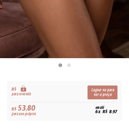
R$
Logue-se para
para revenda
ver o preço
53,80
em até
R$
6x R$ 8,97
para uso próprio