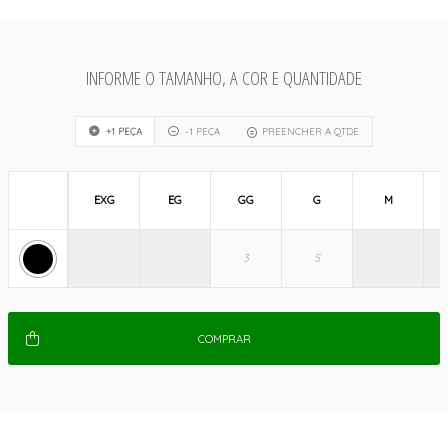
INFORME O TAMANHO, A COR E QUANTIDADE
+1 PEÇA
-1 PEÇA
PREENCHER A QTDE
EXG
EG
GG
G
M
COMPRAR