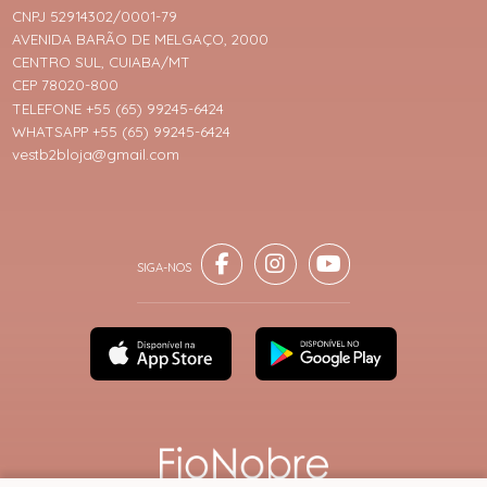
CNPJ 52914302/0001-79
AVENIDA BARÃO DE MELGAÇO, 2000
CENTRO SUL, CUIABA/MT
CEP 78020-800
TELEFONE +55 (65) 99245-6424
WHATSAPP +55 (65) 99245-6424
vestb2bloja@gmail.com