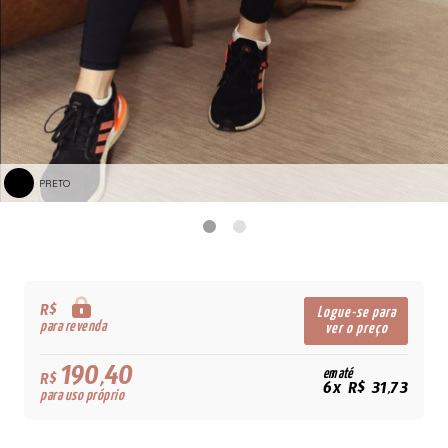
PRETO
R$
Logue-se para
para revenda
ver o preço
190,40
em até
R$
6x R$ 31,73
para uso próprio