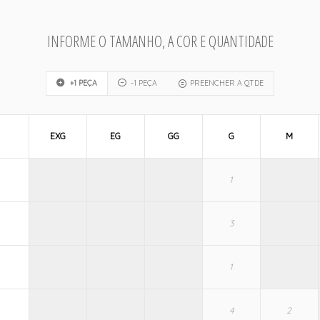
INFORME O TAMANHO, A COR E QUANTIDADE
+1 PEÇA
-1 PEÇA
PREENCHER A QTDE
EXG
EG
GG
G
M