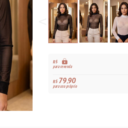
R$
para revenda
79,90
R$
para uso próprio