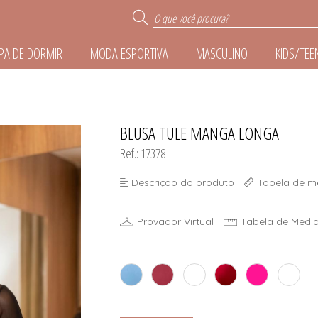
PA DE DORMIR
MODA ESPORTIVA
MASCULINO
KIDS/TEE
R
BLUSA TULE MANGA LONGA
TODOS DE ROUPA DE 
TODOS DE MODA ESPO
TODOS DE ACESSÓR
TODOS DE MASCUL
TODOS DE KIDS/TE
TODOS DE LINGER
Ref.: 17378
E
Descrição do produto
Tabela de m
IZE
Provador Virtual
Tabela de Medi