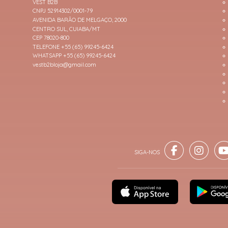
VEST B2B
CNPJ 52914302/0001-79
AVENIDA BARÃO DE MELGAÇO, 2000
CENTRO SUL, CUIABA/MT
CEP 78020-800
TELEFONE +55 (65) 99245-6424
WHATSAPP +55 (65) 99245-6424
vestb2bloja@gmail.com