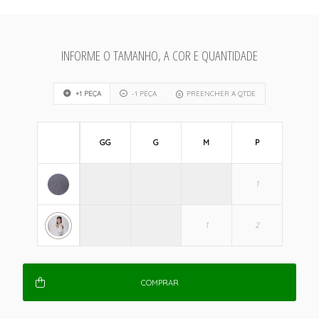
INFORME O TAMANHO, A COR E QUANTIDADE
+1 PEÇA
-1 PEÇA
PREENCHER A QTDE
GG
G
M
P
COMPRAR