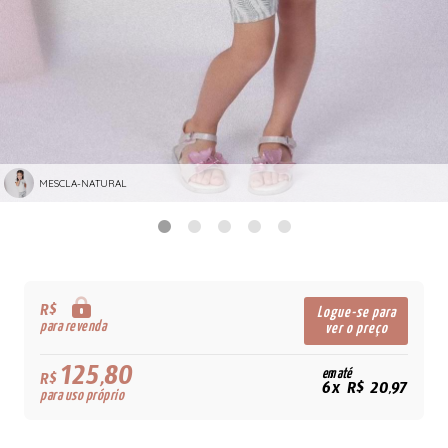
MESCLA-NATURAL
R$
Logue-se para
para revenda
ver o preço
125,80
em até
R$
6x R$ 20,97
para uso próprio