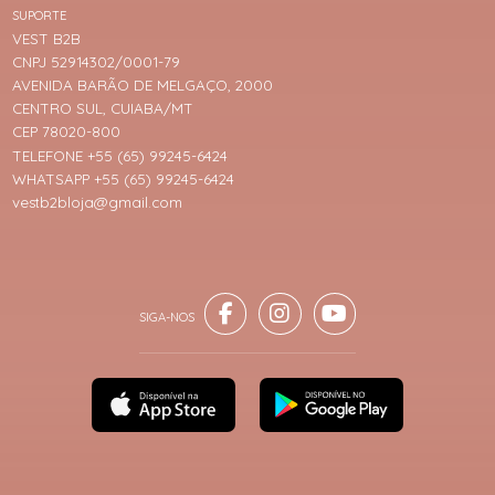
SUPORTE
VEST B2B
CNPJ 52914302/0001-79
AVENIDA BARÃO DE MELGAÇO, 2000
CENTRO SUL, CUIABA/MT
CEP 78020-800
TELEFONE +55 (65) 99245-6424
WHATSAPP +55 (65) 99245-6424
vestb2bloja@gmail.com