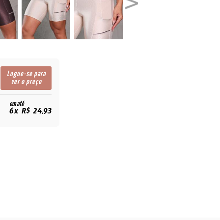
Logue-se para
ver o preço
em até
6x R$ 24,93