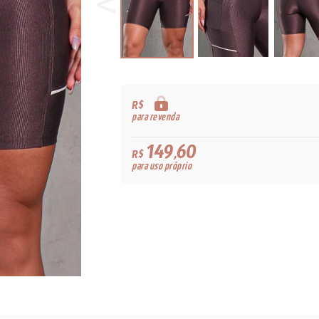
R$
para revenda
149,60
R$
para uso próprio