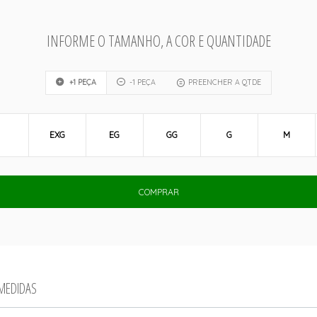
INFORME O TAMANHO, A COR E QUANTIDADE
+1 PEÇA
-1 PEÇA
PREENCHER A QTDE
EXG
EG
GG
G
M
COMPRAR
 MEDIDAS