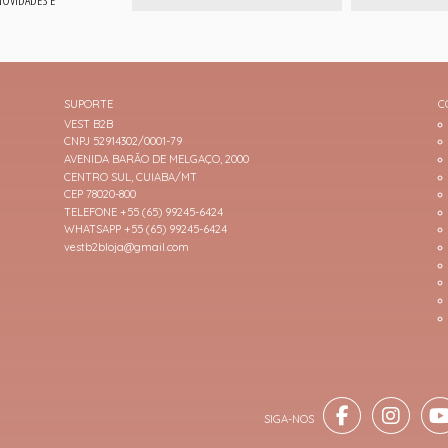
SUPORTE
C
VEST B2B
CNPJ 52914302/0001-79
AVENIDA BARÃO DE MELGAÇO, 2000
CENTRO SUL, CUIABA/MT
CEP 78020-800
TELEFONE +55 (65) 99245-6424
WHATSAPP +55 (65) 99245-6424
vestb2bloja@gmail.com