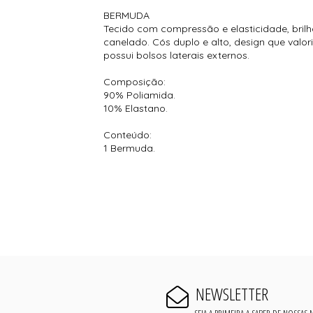
BERMUDA
Tecido com compressão e elasticidade, bril
canelado. Cós duplo e alto, design que valori
possui bolsos laterais externos.
Composição:
90% Poliamida.
10% Elastano.
Conteúdo:
1 Bermuda.
NEWSLETTER
SEJA A PRIMEIRA A SABER DE NOSSAS