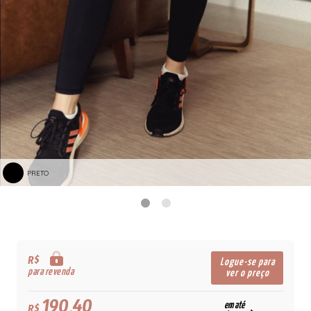
PRETO
R$
Logue-se para
para revenda
ver o preço
190,40
em até