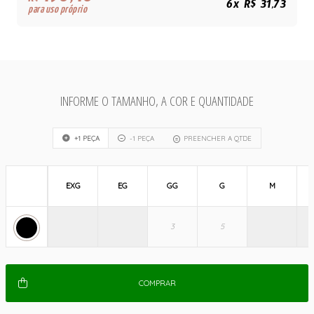
R$
6x R$ 31,73
para uso próprio
INFORME O TAMANHO, A COR E QUANTIDADE
+1 PEÇA
-1 PEÇA
PREENCHER A QTDE
EXG
EG
GG
G
M
COMPRAR