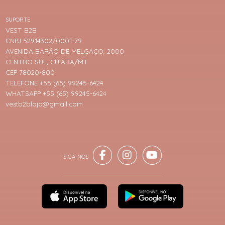
SUPORTE
VEST B2B
CNPJ 52914302/0001-79
AVENIDA BARÃO DE MELGAÇO, 2000
CENTRO SUL, CUIABA/MT
CEP 78020-800
TELEFONE +55 (65) 99245-6424
WHATSAPP +55 (65) 99245-6424
vestb2bloja@gmail.com